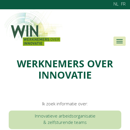
NL
FR
Togg
navig
WERKNEMERS OVER
INNOVATIE
Ik zoek informatie over:
Innovatieve arbeidsorganisatie
& zelfsturende teams